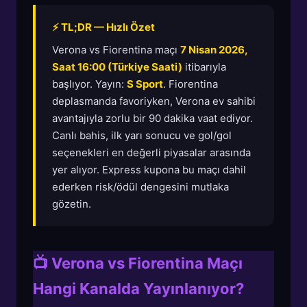
⚡ TL;DR — Hızlı Özet
Verona vs Fiorentina maçı
7 Nisan 2026,
Saat 16:00 (Türkiye Saati)
itibarıyla
başlıyor. Yayın:
S Sport
. Fiorentina
deplasmanda favoriyken, Verona ev sahibi
avantajıyla zorlu bir 90 dakika vaat ediyor.
Canlı bahis, ilk yarı sonucu ve gol/gol
seçenekleri en değerli piyasalar arasında
yer alıyor. Express kupona bu maçı dahil
ederken risk/ödül dengesini mutlaka
gözetin.
📺 Verona vs Fiorentina Maçı
Hangi Kanalda Yayınlanıyor?