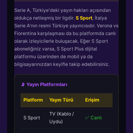
Serie A, Türkiye'deki yayın hakları açısından
oldukça netleşmiş bir ligdir.
S Sport
, İtalya
Serie A'nın resmi Türkiye yayıncısıdır. Verona vs
Fiorentina karşılaşması da bu platformda canlı
olarak izleyicilerle buluşacak. Eğer S Sport
aboneliğiniz varsa, S Sport Plus dijital
platformu üzerinden de mobil ya da
bilgisayarınızdan keyifle takip edebilirsiniz.
📡 Yayın Platformları
Platform
Yayın Türü
Erişim
TV (Kablo /
S Sport
✅ Canlı
Uydu)