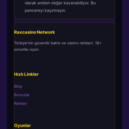
olarak aniden değer kazanabiliyor. Bu
pencereyi kaçırmayın.
Raxcasino Network
Türkiye'nin güvenilir bahis ve casino rehberi. 18+
sorumlu oyun.
Hızlı Linkler
Blog
Bonuslar
Rehber
Oyunlar