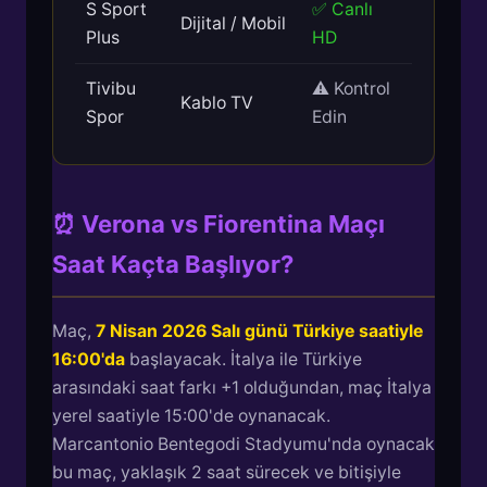
S Sport
✅ Canlı
Dijital / Mobil
Plus
HD
Tivibu
⚠️ Kontrol
Kablo TV
Spor
Edin
⏰ Verona vs Fiorentina Maçı
Saat Kaçta Başlıyor?
Maç,
7 Nisan 2026 Salı günü Türkiye saatiyle
16:00'da
başlayacak. İtalya ile Türkiye
arasındaki saat farkı +1 olduğundan, maç İtalya
yerel saatiyle 15:00'de oynanacak.
Marcantonio Bentegodi Stadyumu'nda oynacak
bu maç, yaklaşık 2 saat sürecek ve bitişiyle