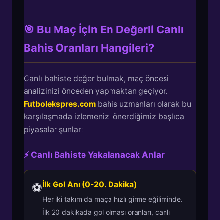
🎯 Bu Maç İçin En Değerli Canlı
Bahis Oranları Hangileri?
Canlı bahiste değer bulmak, maç öncesi
analizinizi önceden yapmaktan geçiyor.
Futbolekspres.com
bahis uzmanları olarak bu
karşılaşmada izlemenizi önerdiğimiz başlıca
piyasalar şunlar:
⚡ Canlı Bahiste Yakalanacak Anlar
İlk Gol Anı (0-20. Dakika)
⚽
Her iki takım da maça hızlı girme eğiliminde.
İlk 20 dakikada gol olması oranları, canlı