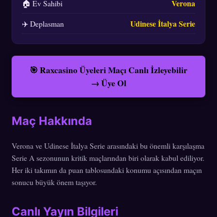
Verona
🏠 Ev Sahibi
Udinese İtalya Serie
✈️ Deplasman
🎯 Raxcasino Üyeleri Maçı Canlı İzleyebilir
→ Üye Ol
Maç Hakkında
Verona ve Udinese İtalya Serie arasındaki bu önemli karşılaşma
Serie A sezonunun kritik maçlarından biri olarak kabul ediliyor.
Her iki takımın da puan tablosundaki konumu açısından maçın
sonucu büyük önem taşıyor.
Canlı Yayın Bilgileri