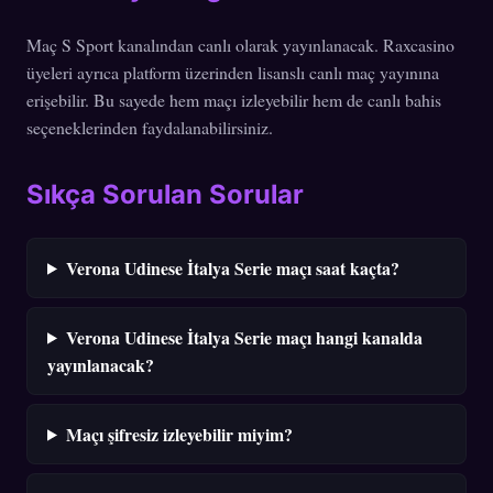
Maç S Sport kanalından canlı olarak yayınlanacak. Raxcasino
üyeleri ayrıca platform üzerinden lisanslı canlı maç yayınına
erişebilir. Bu sayede hem maçı izleyebilir hem de canlı bahis
seçeneklerinden faydalanabilirsiniz.
Sıkça Sorulan Sorular
Verona Udinese İtalya Serie maçı saat kaçta?
Verona Udinese İtalya Serie maçı hangi kanalda
yayınlanacak?
Maçı şifresiz izleyebilir miyim?