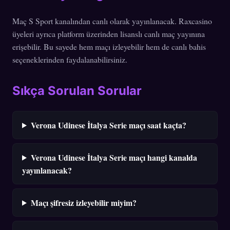
Maç S Sport kanalından canlı olarak yayınlanacak. Raxcasino
üyeleri ayrıca platform üzerinden lisanslı canlı maç yayınına
erişebilir. Bu sayede hem maçı izleyebilir hem de canlı bahis
seçeneklerinden faydalanabilirsiniz.
Sıkça Sorulan Sorular
Verona Udinese İtalya Serie maçı saat kaçta?
Verona Udinese İtalya Serie maçı hangi kanalda
yayınlanacak?
Maçı şifresiz izleyebilir miyim?