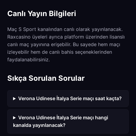
Canlı Yayın Bilgileri
Maç S Sport kanalından canlı olarak yayınlanacak.
Raxcasino üyeleri ayrıca platform üzerinden lisanslı
canlı maç yayınına erişebilir. Bu sayede hem maçı
izleyebilir hem de canlı bahis seçeneklerinden
faydalanabilirsiniz.
Sıkça Sorulan Sorular
Verona Udinese İtalya Serie maçı saat kaçta?
Verona Udinese İtalya Serie maçı hangi
kanalda yayınlanacak?