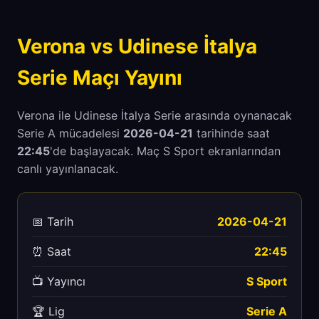
Verona vs Udinese İtalya
Serie Maçı Yayını
Verona ile Udinese İtalya Serie arasında oynanacak
Serie A mücadelesi
2026-04-21
tarihinde saat
22:45
'de başlayacak. Maç S Sport ekranlarından
canlı yayınlanacak.
📅 Tarih
2026-04-21
⏰ Saat
22:45
📺 Yayıncı
S Sport
🏆 Lig
Serie A