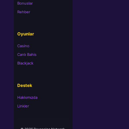
Bonuslar
Rehber
Oyunlar
Casino
Canlı Bahis
Blackjack
Destek
Hakkımızda
Linkler