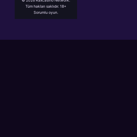
© 2026 Raxcasino Network.
Tüm hakları saklıdır. 18+
Sorumlu oyun.