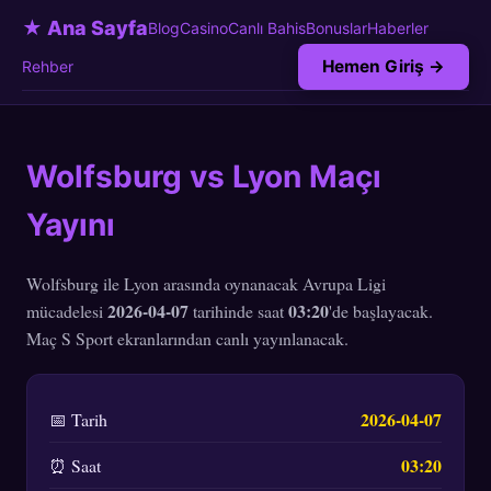
★ Ana Sayfa
Blog
Casino
Canlı Bahis
Bonuslar
Haberler
Hemen Giriş →
Rehber
Wolfsburg vs Lyon Maçı
Yayını
Wolfsburg ile Lyon arasında oynanacak Avrupa Ligi
2026-04-07
03:20
mücadelesi
tarihinde saat
'de başlayacak.
Maç S Sport ekranlarından canlı yayınlanacak.
2026-04-07
📅 Tarih
03:20
⏰ Saat