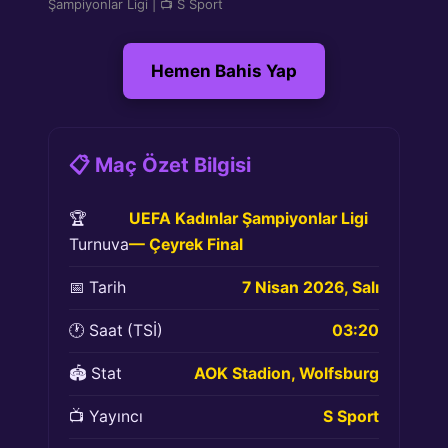
Şampiyonlar Ligi | 📺 S Sport
Hemen Bahis Yap
📋 Maç Özet Bilgisi
🏆
UEFA Kadınlar Şampiyonlar Ligi
Turnuva
— Çeyrek Final
📅 Tarih
7 Nisan 2026, Salı
🕐 Saat (TSİ)
03:20
🏟 Stat
AOK Stadion, Wolfsburg
📺 Yayıncı
S Sport