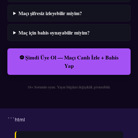
Maçı şifresiz izleyebilir miyim?
Maç için bahis oynayabilir miyim?
⚽ Şimdi Üye Ol — Maçı Canlı İzle + Bahis
Yap
18+ Sorumlu oyun. Yayın bilgileri değişiklik gösterebilir.
```html