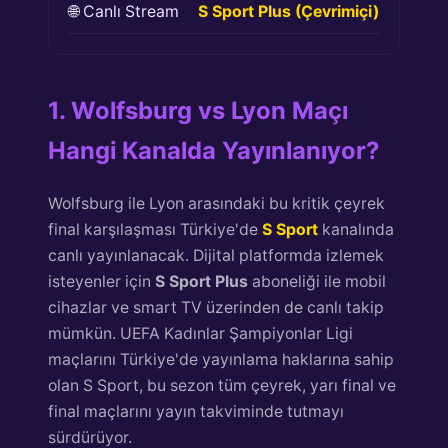
🌐 Canlı Stream
S Sport Plus (Çevrimiçi)
1. Wolfsburg vs Lyon Maçı
Hangi Kanalda Yayınlanıyor?
Wolfsburg ile Lyon arasındaki bu kritik çeyrek
final karşılaşması Türkiye'de
S Sport
kanalında
canlı yayınlanacak. Dijital platformda izlemek
isteyenler için
S Sport Plus
aboneliği ile mobil
cihazlar ve smart TV üzerinden de canlı takip
mümkün. UEFA Kadınlar Şampiyonlar Ligi
maçlarını Türkiye'de yayınlama haklarına sahip
olan S Sport, bu sezon tüm çeyrek, yarı final ve
final maçlarını yayın takviminde tutmayı
sürdürüyor.